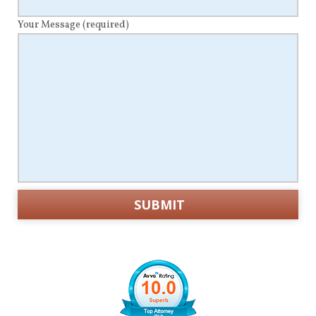
Your Message
(required)