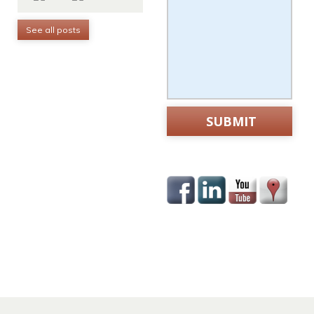
See all posts
Visit
pinupazerbaijan.it.com
for
the best casino offers.