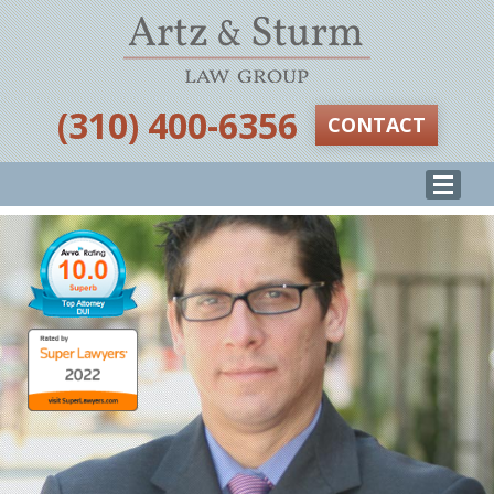
‪(310) 400-6356‬
CONTACT