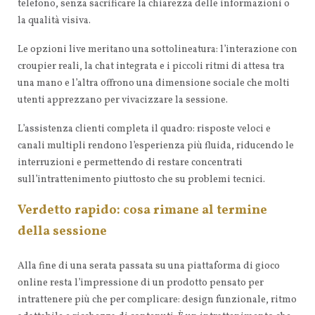
telefono, senza sacrificare la chiarezza delle informazioni o
la qualità visiva.
Le opzioni live meritano una sottolineatura: l’interazione con
croupier reali, la chat integrata e i piccoli ritmi di attesa tra
una mano e l’altra offrono una dimensione sociale che molti
utenti apprezzano per vivacizzare la sessione.
L’assistenza clienti completa il quadro: risposte veloci e
canali multipli rendono l’esperienza più fluida, riducendo le
interruzioni e permettendo di restare concentrati
sull’intrattenimento piuttosto che su problemi tecnici.
Verdetto rapido: cosa rimane al termine
della sessione
Alla fine di una serata passata su una piattaforma di gioco
online resta l’impressione di un prodotto pensato per
intrattenere più che per complicare: design funzionale, ritmo