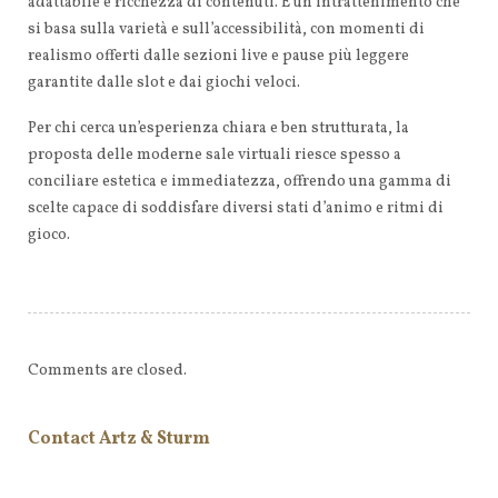
adattabile e ricchezza di contenuti. È un intrattenimento che
si basa sulla varietà e sull’accessibilità, con momenti di
realismo offerti dalle sezioni live e pause più leggere
garantite dalle slot e dai giochi veloci.
Per chi cerca un’esperienza chiara e ben strutturata, la
proposta delle moderne sale virtuali riesce spesso a
conciliare estetica e immediatezza, offrendo una gamma di
scelte capace di soddisfare diversi stati d’animo e ritmi di
gioco.
Comments are closed.
Contact Artz & Sturm