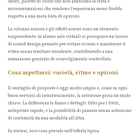
curati, palette di colori che non affaticano la vista e
microanimazioni che rendono l’esperienza meno fredda
rispetto a una mera lista di opzioni.
La colonna sonora e gli effetti sonori sono un elemento
sorprendente: in alcune sale virtuali si percepisce un lavoro
di sound design pensato per evitare eccessi e mantenere il
ritmo senza risultare invadente, contribuendo a una
sensazione generale di coinvolgimento controllato.
Cosa aspettarsi: varietà, ritmo e opzioni
Il ventaglio di proposte è oggi molto ampio e, come in ogni
buon servizio di intrattenimento, la selezione gioca un ruolo
chiave. La differenza la fanno i dettagli: filtri per i titoli,
anteprime rapide, e la possibilità di passare senza soluzione
di continuità da una modalità all’altra.
In sintesi, ecco cosa prevale nell’offerta tipica: