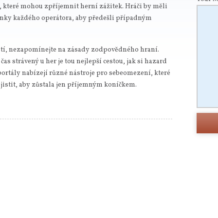
které mohou zpříjemnit herní zážitek. Hráči by měli
ínky každého operátora, aby předešli případným
stí, nezapomínejte na zásady zodpovědného hraní.
as strávený u her je tou nejlepší cestou, jak si hazard
 portály nabízejí různé nástroje pro sebeomezení, které
jistit, aby zůstala jen příjemným koníčkem.