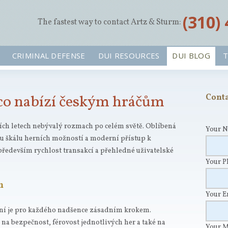
‪(310)
The fastest way to contact Artz & Sturm:
CRIMINAL DEFENSE
DUI RESOURCES
DUI BLOG
T
 co nabízí českým hráčům
Conta
ích letech nebývalý rozmach po celém světě. Oblíbená
Your 
ou škálu herních možností a moderní přístup k
především rychlost transakcí a přehledné uživatelské
Your 
m
Your 
ní je pro každého nadšence zásadním krokem.
a bezpečnost, férovost jednotlivých her a také na
Your 