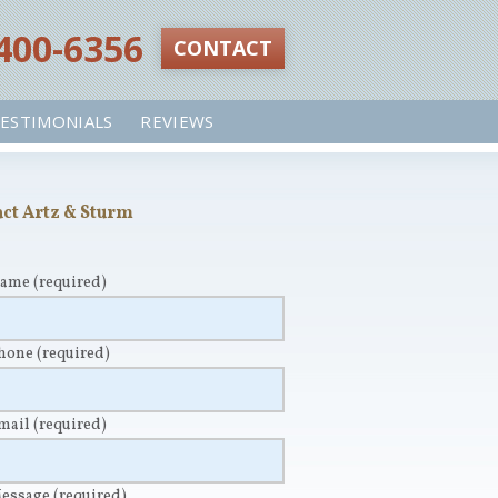
 400-6356‬
CONTACT
ESTIMONIALS
REVIEWS
ct Artz & Sturm
Name
(required)
Phone
(required)
Email
(required)
Message
(required)