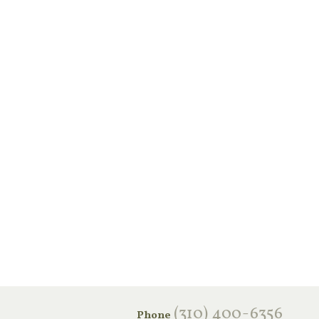
‪(310) 400-6356‬
Phone