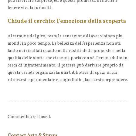
può riservare sorprese, ed è questa promessa di novità a
tenere viva la curiosità.
Chiude il cerchio: l’emozione della scoperta
Al termine del giro, resta la sensazione di aver visitato più
mondi in poco tempo. La bellezza dell’esperienza non sta
tanto nei risultati quanto nella vastità delle proposte e nella
qualità delle storie che ciascuna porta con sé. Per un adulto in
cerca di intrattenimento, il piacere può derivare proprio da
questa varietà organizzata: una biblioteca di spazi in cui
ritrovarsi, sperimentare e, soprattutto, lasciarsi sorprendere.
Comments are closed.
Contact Artz & Sturm