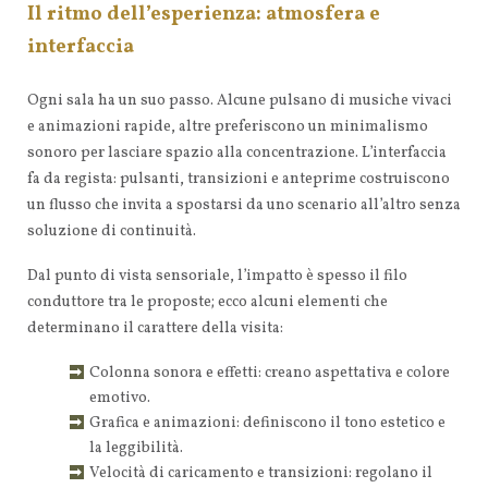
Il ritmo dell’esperienza: atmosfera e
interfaccia
Ogni sala ha un suo passo. Alcune pulsano di musiche vivaci
e animazioni rapide, altre preferiscono un minimalismo
sonoro per lasciare spazio alla concentrazione. L’interfaccia
fa da regista: pulsanti, transizioni e anteprime costruiscono
un flusso che invita a spostarsi da uno scenario all’altro senza
soluzione di continuità.
Dal punto di vista sensoriale, l’impatto è spesso il filo
conduttore tra le proposte; ecco alcuni elementi che
determinano il carattere della visita:
Colonna sonora e effetti: creano aspettativa e colore
emotivo.
Grafica e animazioni: definiscono il tono estetico e
la leggibilità.
Velocità di caricamento e transizioni: regolano il