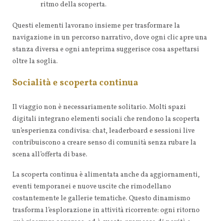
ritmo della scoperta.
Questi elementi lavorano insieme per trasformare la
navigazione in un percorso narrativo, dove ogni clic apre una
stanza diversa e ogni anteprima suggerisce cosa aspettarsi
oltre la soglia.
Socialità e scoperta continua
Il viaggio non è necessariamente solitario. Molti spazi
digitali integrano elementi sociali che rendono la scoperta
un’esperienza condivisa: chat, leaderboard e sessioni live
contribuiscono a creare senso di comunità senza rubare la
scena all’offerta di base.
La scoperta continua è alimentata anche da aggiornamenti,
eventi temporanei e nuove uscite che rimodellano
costantemente le gallerie tematiche. Questo dinamismo
trasforma l’esplorazione in attività ricorrente: ogni ritorno