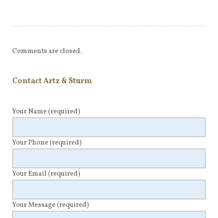
Comments are closed.
Contact Artz & Sturm
Your Name
(required)
Your Phone
(required)
Your Email
(required)
Your Message
(required)