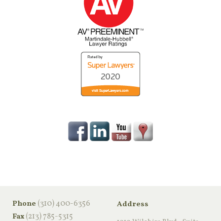
‪(310) 400-6356‬
Phone
Address
(213) 785-5315
Fax