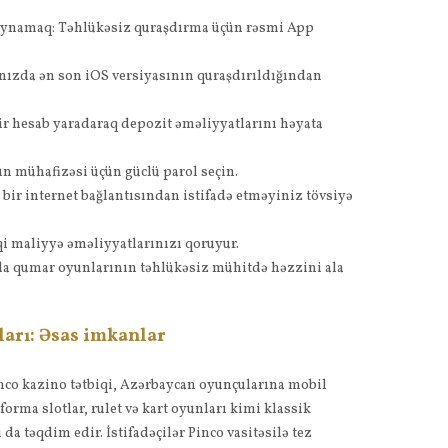
oynamaq: Təhlükəsiz quraşdırma üçün rəsmi App
nızda ən son iOS versiyasının quraşdırıldığından
bir hesab yaradaraq depozit əməliyyatlarını həyata
n mühafizəsi üçün güclü parol seçin.
bir internet bağlantısından istifadə etməyiniz tövsiyə
i maliyyə əməliyyatlarınızı qoruyur.
da qumar oyunlarının təhlükəsiz mühitdə həzzini ala
ları: Əsas imkanlar
nco kazino tətbiqi, Azərbaycan oyunçularına mobil
orma slotlar, rulet və kart oyunları kimi klassik
da təqdim edir. İstifadəçilər Pinco vasitəsilə tez