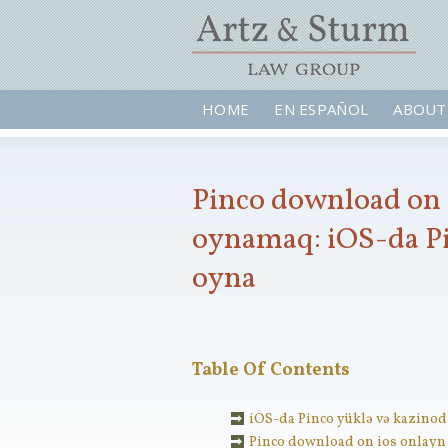
HOME
EN ESPAÑOL
ABOUT
Pinco download on 
oynamaq: iOS-da Pi
oyna
Table Of Contents
iOS-da Pinco yüklə və kazinod
Pinco download on ios onlayn