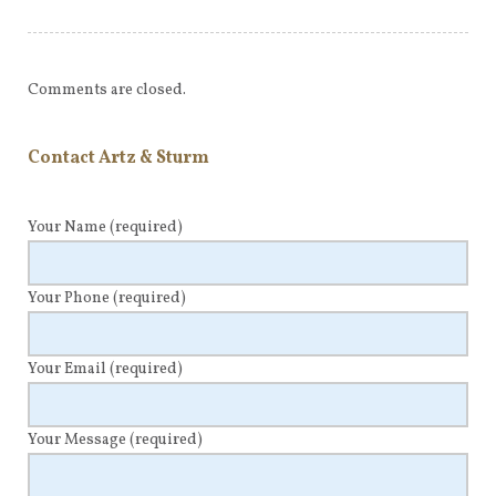
Comments are closed.
Contact Artz & Sturm
Your Name
(required)
Your Phone
(required)
Your Email
(required)
Your Message
(required)