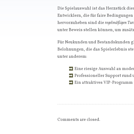
Die Spielauswahl ist das Herzstück die
Entwicklern, die für faire Bedingunge
hervorzuheben sind die
regelmäßigen Tur
unter Beweis stellen können, um zusät
Für Neukunden und Bestandskunden glei
Belohnungen, die das Spielerlebnis ste
unter anderem:
Eine riesige Auswahl an mode
Professioneller Support rund 
Ein attraktives VIP-Programm
Comments are closed.