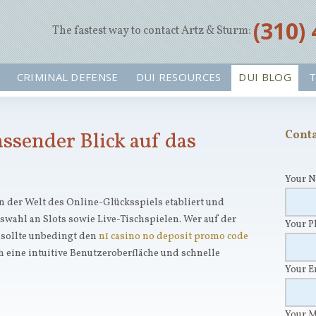
‪(310)
The fastest way to contact Artz & Sturm:
CRIMINAL DEFENSE
DUI RESOURCES
DUI BLOG
T
ssender Blick auf das
Conta
Your 
in der Welt des Online-Glücksspiels etabliert und
swahl an Slots sowie Live-Tischspielen. Wer auf der
Your 
 sollte unbedingt den
n1 casino no deposit promo code
h eine intuitive Benutzeroberfläche und schnelle
Your 
Your 