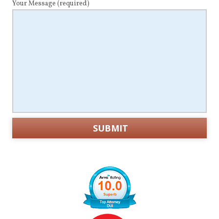
Your Message
(required)