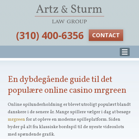
‪(310) 400-6356‬
CONTACT
En dybdegående guide til det
populære online casino mrgreen
Online spilunderholdning er blevet utroligt populært blandt
danskere i de senere år. Mange spillere vælger i dag at besøge
mrgreen
for at opleve en moderne spilleplatform. Siden
byder på alt fra klassiske bordspil til de nyeste videoslots
med spændende grafik.