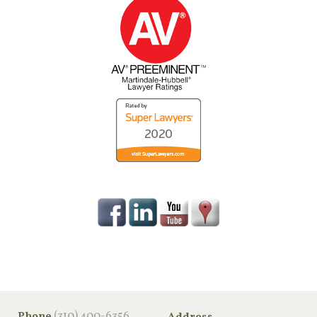
‪(310) 400-6356‬
Phone