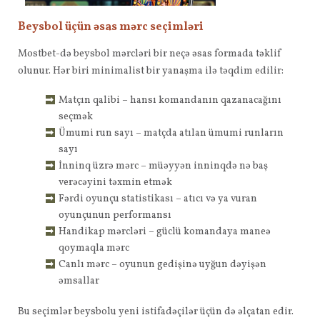
Beysbol üçün əsas mərc seçimləri
Mostbet-də beysbol mərcləri bir neçə əsas formada təklif
olunur. Hər biri minimalist bir yanaşma ilə təqdim edilir:
Matçın qalibi – hansı komandanın qazanacağını
seçmək
Ümumi run sayı – matçda atılan ümumi runların
sayı
İnninq üzrə mərc – müəyyən inninqdə nə baş
verəcəyini təxmin etmək
Fərdi oyunçu statistikası – atıcı və ya vuran
oyunçunun performansı
Handikap mərcləri – güclü komandaya maneə
qoymaqla mərc
Canlı mərc – oyunun gedişinə uyğun dəyişən
əmsallar
Bu seçimlər beysbolu yeni istifadəçilər üçün də əlçatan edir.