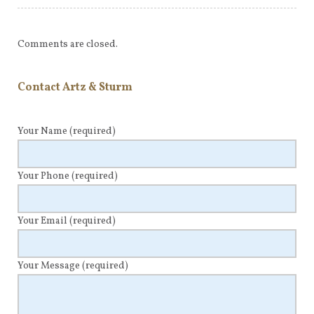
Comments are closed.
Contact Artz & Sturm
Your Name
(required)
Your Phone
(required)
Your Email
(required)
Your Message
(required)