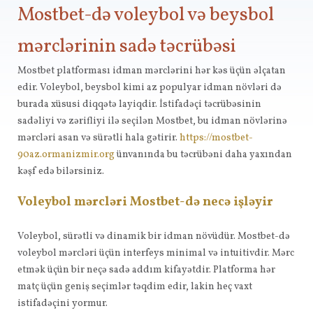
Mostbet-də voleybol və beysbol
mərclərinin sadə təcrübəsi
Mostbet platforması idman mərclərini hər kəs üçün əlçatan
edir. Voleybol, beysbol kimi az populyar idman növləri də
burada xüsusi diqqətə layiqdir. İstifadəçi təcrübəsinin
sadəliyi və zərifliyi ilə seçilən Mostbet, bu idman növlərinə
mərcləri asan və sürətli hala gətirir.
https://mostbet-
90az.ormanizmir.org
ünvanında bu təcrübəni daha yaxından
kəşf edə bilərsiniz.
Voleybol mərcləri Mostbet-də necə işləyir
Voleybol, sürətli və dinamik bir idman növüdür. Mostbet-də
voleybol mərcləri üçün interfeys minimal və intuitivdir. Mərc
etmək üçün bir neçə sadə addım kifayətdir. Platforma hər
matç üçün geniş seçimlər təqdim edir, lakin heç vaxt
istifadəçini yormur.