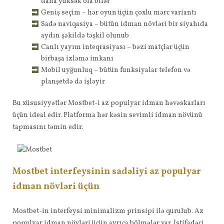
daha yüksək ola bilər
Geniş seçim – hər oyun üçün çoxlu mərc variantı
Sadə naviqasiya – bütün idman növləri bir siyahıda
aydın şəkildə təşkil olunub
Canlı yayım inteqrasiyası – bəzi matçlar üçün
birbaşa izləmə imkanı
Mobil uyğunluq – bütün funksiyalar telefon və
planşetdə də işləyir
Bu xüsusiyyətlər Mostbet-i az populyar idman həvəskarları
üçün ideal edir. Platforma hər kəsin sevimli idman növünü
tapmasını təmin edir.
Mostbet interfeysinin sadəliyi az populyar
idman növləri üçün
Mostbet-in interfeysi minimalizm prinsipi ilə qurulub. Az
populyar idman növləri üçün ayrıca bölmələr var. İstifadəçi