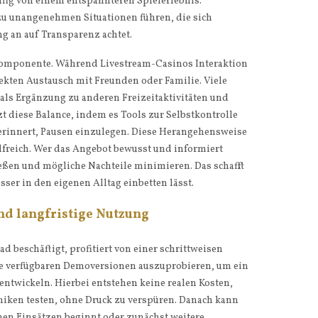
ufig von einem entspannteren Spielerlebnis.
u unangenehmen Situationen führen, die sich
 an auf Transparenz achtet.
e Komponente. Während Livestream-Casinos Interaktion
rekten Austausch mit Freunden oder Familie. Viele
als Ergänzung zu anderen Freizeitaktivitäten und
tzt diese Balance, indem es Tools zur Selbstkontrolle
erinnert, Pausen einzulegen. Diese Herangehensweise
freich. Wer das Angebot bewusst und informiert
ießen und mögliche Nachteile minimieren. Das schafft
sser in den eigenen Alltag einbetten lässt.
und langfristige Nutzung
d beschäftigt, profitiert von einer schrittweisen
ie verfügbaren Demoversionen auszuprobieren, um ein
entwickeln. Hierbei entstehen keine realen Kosten,
iken testen, ohne Druck zu verspüren. Danach kann
nen Einsätzen beginnt oder zunächst weitere