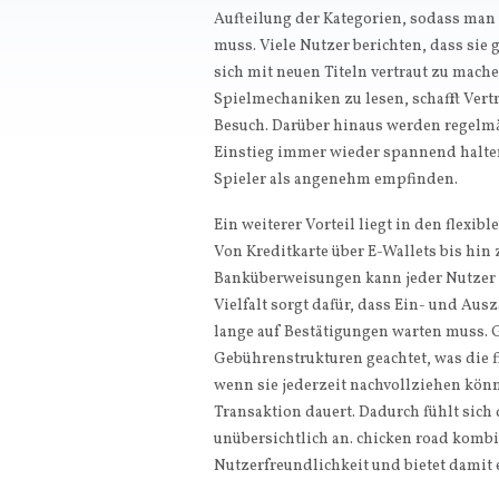
Aufteilung der Kategorien, sodass man
muss. Viele Nutzer berichten, dass sie 
sich mit neuen Titeln vertraut zu mach
Spielmechaniken zu lesen, schafft Ver
Besuch. Darüber hinaus werden regelmä
Einstieg immer wieder spannend halten.
Spieler als angenehm empfinden.
Ein weiterer Vorteil liegt in den flexi
Von Kreditkarte über E-Wallets bis hin
Banküberweisungen kann jeder Nutzer 
Vielfalt sorgt dafür, dass Ein- und Au
lange auf Bestätigungen warten muss. G
Gebührenstrukturen geachtet, was die fi
wenn sie jederzeit nachvollziehen könn
Transaktion dauert. Dadurch fühlt sic
unübersichtlich an. chicken road kombi
Nutzerfreundlichkeit und bietet damit 