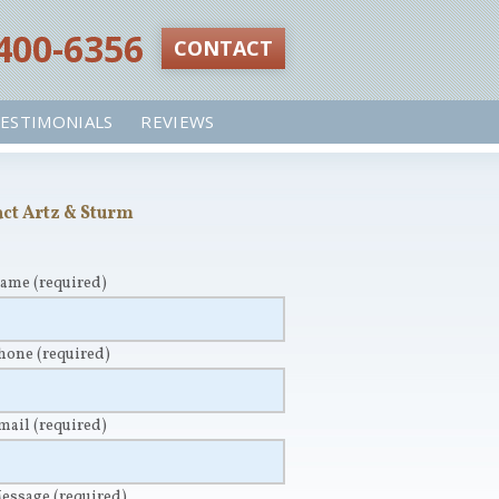
 400-6356‬
CONTACT
ESTIMONIALS
REVIEWS
ct Artz & Sturm
Name
(required)
Phone
(required)
Email
(required)
Message
(required)