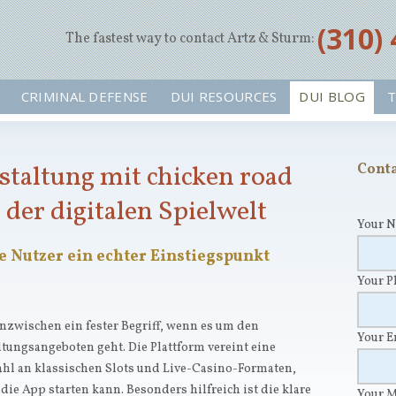
‪(310)
The fastest way to contact Artz & Sturm:
CRIMINAL DEFENSE
DUI RESOURCES
DUI BLOG
T
staltung mit chicken road
Conta
der digitalen Spielwelt
Your 
e Nutzer ein echter Einstiegspunkt
Your 
 inzwischen ein fester Begriff, wenn es um den
Your 
tungsangeboten geht. Die Plattform vereint eine
ahl an klassischen Slots und Live-Casino-Formaten,
ie App starten kann. Besonders hilfreich ist die klare
Your 