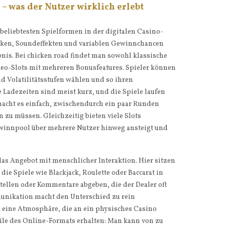
– was der Nutzer wirklich erlebt
 beliebtesten Spielformen in der digitalen Casino-
fiken, Soundeffekten und variablen Gewinnchancen
bnis. Bei chicken road findet man sowohl klassische
eo-Slots mit mehreren Bonusfeatures. Spieler können
 Volatilitätsstufen wählen und so ihren
 Ladezeiten sind meist kurz, und die Spiele laufen
 macht es einfach, zwischendurch ein paar Runden
 zu müssen. Gleichzeitig bieten viele Slots
ewinnpool über mehrere Nutzer hinweg ansteigt und
s Angebot mit menschlicher Interaktion. Hier sitzen
die Spiele wie Blackjack, Roulette oder Baccarat in
tellen oder Kommentare abgeben, die der Dealer oft
munikation macht den Unterschied zu rein
t eine Atmosphäre, die an ein physisches Casino
teile des Online-Formats erhalten: Man kann von zu