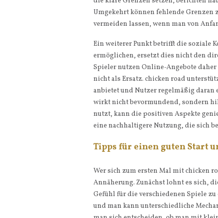
die klare Grenzen setzen, berichten hä
Umgekehrt können fehlende Grenzen z
vermeiden lassen, wenn man von Anfang
Ein weiterer Punkt betrifft die sozial
ermöglichen, ersetzt dies nicht den di
Spieler nutzen Online-Angebote daher 
nicht als Ersatz. chicken road unterstü
anbietet und Nutzer regelmäßig daran 
wirkt nicht bevormundend, sondern hil
nutzt, kann die positiven Aspekte gen
eine nachhaltigere Nutzung, die sich be
Tipps für einen guten Start 
Wer sich zum ersten Mal mit chicken roa
Annäherung. Zunächst lohnt es sich, d
Gefühl für die verschiedenen Spiele zu 
und man kann unterschiedliche Mechan
man sich entscheiden, ob man mit klei