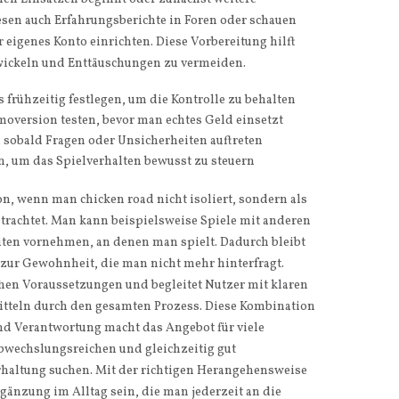
esen auch Erfahrungsberichte in Foren oder schauen
r eigenes Konto einrichten. Diese Vorbereitung hilft
twickeln und Enttäuschungen zu vermeiden.
 frühzeitig festlegen, um die Kontrolle zu behalten
moversion testen, bevor man echtes Geld einsetzt
sobald Fragen oder Unsicherheiten auftreten
, um das Spielverhalten bewusst zu steuern
on, wenn man chicken road nicht isoliert, sondern als
betrachtet. Man kann beispielsweise Spiele mit anderen
iten vornehmen, an denen man spielt. Dadurch bleibt
zur Gewohnheit, die man nicht mehr hinterfragt.
chen Voraussetzungen und begleitet Nutzer mit klaren
itteln durch den gesamten Prozess. Diese Kombination
und Verantwortung macht das Angebot für viele
abwechslungsreichen und gleichzeitig gut
erhaltung suchen. Mit der richtigen Herangehensweise
gänzung im Alltag sein, die man jederzeit an die