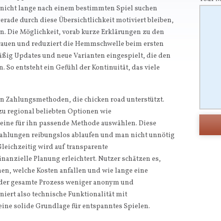
 nicht lange nach einem bestimmten Spiel suchen
gerade durch diese Übersichtlichkeit motiviert bleiben,
en. Die Möglichkeit, vorab kurze Erklärungen zu den
trauen und reduziert die Hemmschwelle beim ersten
ßig Updates und neue Varianten eingespielt, die den
 So entsteht ein Gefühl der Kontinuität, das viele
blen Zahlungsmethoden, die chicken road unterstützt.
 zu regional beliebten Optionen wie
eine für ihn passende Methode auswählen. Diese
szahlungen reibungslos ablaufen und man nicht unnötig
leichzeitig wird auf transparente
nanzielle Planung erleichtert. Nutzer schätzen es,
en, welche Kosten anfallen und wie lange eine
h der gesamte Prozess weniger anonym und
niert also technische Funktionalität mit
eine solide Grundlage für entspanntes Spielen.