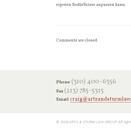
eigenen Bedürfnisse anpassen kann.
Comments are closed.
‪(310) 400-6356‬
Phone
(213) 785-5315
Fax
craig@artzandsturmlaw
Email
© 2026
ARTZ & STURM LAW GROUP
All righ