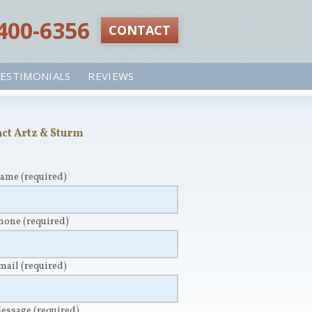
 400-6356‬
CONTACT
ESTIMONIALS
REVIEWS
ct Artz & Sturm
Name
(required)
Phone
(required)
Email
(required)
Message
(required)