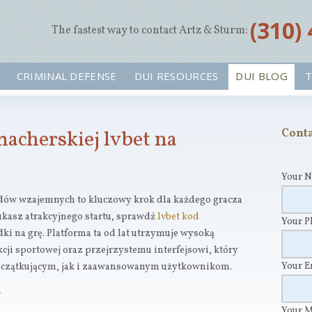
‪(310)
The fastest way to contact Artz & Sturm:
CRIMINAL DEFENSE
DUI RESOURCES
DUI BLOG
T
acherskiej lvbet na
Conta
Your 
ów wzajemnych to kluczowy krok dla każdego gracza
zukasz atrakcyjnego startu, sprawdź
lvbet kod
Your 
ki na grę. Platforma ta od lat utrzymuje wysoką
cji sportowej oraz przejrzystemu interfejsowi, który
Your 
oczątkującym, jak i zaawansowanym użytkownikom.
?
Your 