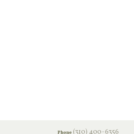
‪(310) 400-6356‬
Phone