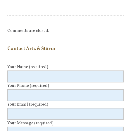
Comments are closed.
Contact Artz & Sturm
Your Name
(required)
Your Phone
(required)
Your Email
(required)
Your Message
(required)