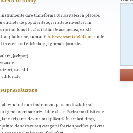
ăsești în lobby
instrumente care transformă curiozitatea în plăcere.
u etichete de popularitate, iar altele investesc în
urprind tonul fiecărui titlu. De asemenea, există
ltor platforme, cum ar fi
https://peserialehd.one
, unde
în care sunt etichetate și grupate jocurile.
pulare, jackpot)
 vizuale
nizori, sau stil
 editoriale
s. suprasaturare
ă lobby-ul într-un instrument personalizabil: pot
sau îți pot oferi surprize bine alese. Partea pozitivă este
iar navigarea devine mai plăcută. În același timp,
opțiuni de sortare sau categorii foarte specifice pot crea