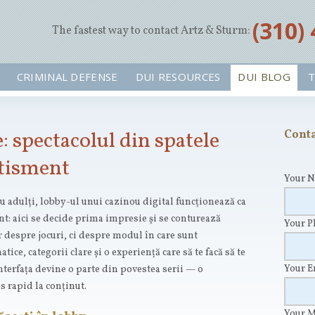
‪(310)
The fastest way to contact Artz & Sturm:
CRIMINAL DEFENSE
DUI RESOURCES
DUI BLOG
T
: spectacolul din spatele
Conta
rtisment
Your 
 adulți, lobby-ul unui cazinou digital funcționează ca
nt: aici se decide prima impresie și se conturează
Your 
 despre jocuri, ci despre modul în care sunt
tice, categorii clare și o experiență care să te facă să te
Your 
interfața devine o parte din povestea serii — o
s rapid la conținut.
Your 