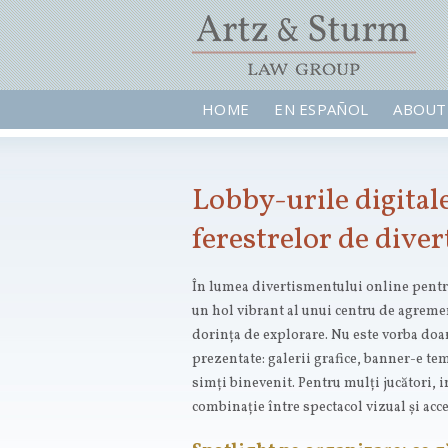
HOME
EN ESPAÑOL
ABOUT
Lobby-urile digitale
ferestrelor de dive
În lumea divertismentului online pentru
un hol vibrant al unui centru de agreme
dorința de explorare. Nu este vorba doar
prezentate: galerii grafice, banner-e tema
simți binevenit. Pentru mulți jucători, 
combinație între spectacol vizual și acce