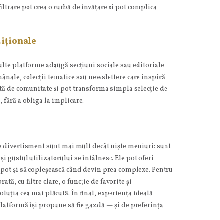
iltrare pot crea o curbă de învățare și pot complica
diționale
ulte platforme adaugă secțiuni sociale sau editoriale
ânale, colecții tematice sau newslettere care inspiră
tă de comunitate și pot transforma simpla selecție de
, fără a obliga la implicare.
e divertisment sunt mai mult decât niște meniuri: sunt
și gustul utilizatorului se întâlnesc. Ele pot oferi
pot și să copleșească când devin prea complexe. Pentru
rată, cu filtre clare, o funcție de favorite și
luția cea mai plăcută. În final, experiența ideală
latformă își propune să fie gazdă — și de preferința