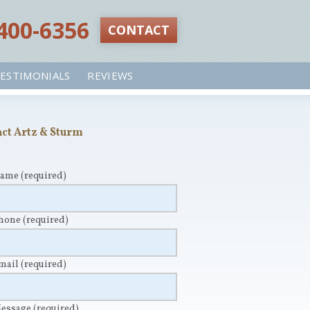
 400-6356‬
CONTACT
ESTIMONIALS
REVIEWS
ct Artz & Sturm
Name
(required)
Phone
(required)
Email
(required)
Message
(required)