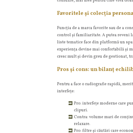
confuzie, mai ales pentru cine vrea doar 
Favoritele și colecția person
Funcția de a marca favorite sau de a con
control și familiaritate. A putea reveni l
liste tematice face din platformă un spaț
experiența devine mai confortabilă și ma
cresc mult și devin greu de gestionat, 
Pros și cons: un bilanț echili
Pentru a face o radiografie rapidă, merit
interfețe:
Pro: interfețe moderne care pun
clipuri.
Contra: volume mari de conținu
relaxare.
Pro: filtre și căutări care eco