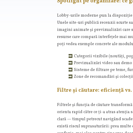
Spotlight pe organizare: ce g
Lobby-urile moderne pun la dispoziție 
Unele site-uri publică recenzii scurte sa
imagini animate și previzualizări care s
resurse care compară interfețele mai mu
poți vedea exemple concrete ale modului 
Categorii vizibile (noutăți, po
Previzualizări video sau demo
Sisteme de filtrare pe teme, fur
Zone de recomandări și colecții
Filtre și căutare: eficiență v
Filtrele și funcția de căutare transform
orienta rapid către ce ți-a atras atenția 
clară — timpul petrecut navigând scade, 
există riscul suprasaturării: prea multe 