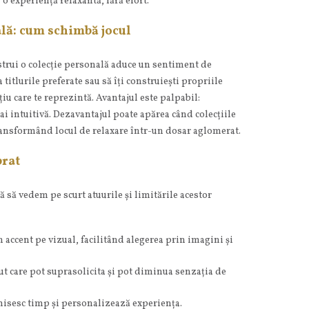
o experiență relaxantă, fără efort.
ală: cum schimbă jocul
strui o colecție personală aduce un sentiment de
a titlurile preferate sau să îți construiești propriile
iu care te reprezintă. Avantajul este palpabil:
i intuitivă. Dezavantajul poate apărea când colecțiile
transformând locul de relaxare într-un dosar aglomerat.
brat
ă să vedem pe scurt atuurile și limitările acestor
 accent pe vizual, facilitând alegerea prin imagini și
t care pot suprasolicita și pot diminua senzația de
nomisesc timp și personalizează experiența.