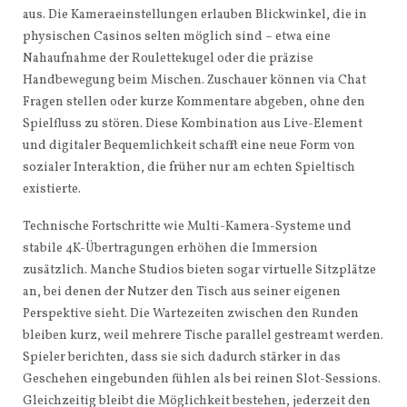
aus. Die Kameraeinstellungen erlauben Blickwinkel, die in
physischen Casinos selten möglich sind – etwa eine
Nahaufnahme der Roulettekugel oder die präzise
Handbewegung beim Mischen. Zuschauer können via Chat
Fragen stellen oder kurze Kommentare abgeben, ohne den
Spielfluss zu stören. Diese Kombination aus Live-Element
und digitaler Bequemlichkeit schafft eine neue Form von
sozialer Interaktion, die früher nur am echten Spieltisch
existierte.
Technische Fortschritte wie Multi-Kamera-Systeme und
stabile 4K-Übertragungen erhöhen die Immersion
zusätzlich. Manche Studios bieten sogar virtuelle Sitzplätze
an, bei denen der Nutzer den Tisch aus seiner eigenen
Perspektive sieht. Die Wartezeiten zwischen den Runden
bleiben kurz, weil mehrere Tische parallel gestreamt werden.
Spieler berichten, dass sie sich dadurch stärker in das
Geschehen eingebunden fühlen als bei reinen Slot-Sessions.
Gleichzeitig bleibt die Möglichkeit bestehen, jederzeit den