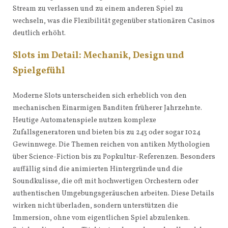
Stream zu verlassen und zu einem anderen Spiel zu
wechseln, was die Flexibilität gegenüber stationären Casinos
deutlich erhöht.
Slots im Detail: Mechanik, Design und
Spielgefühl
Moderne Slots unterscheiden sich erheblich von den
mechanischen Einarmigen Banditen früherer Jahrzehnte.
Heutige Automatenspiele nutzen komplexe
Zufallsgeneratoren und bieten bis zu 243 oder sogar 1024
Gewinnwege. Die Themen reichen von antiken Mythologien
über Science-Fiction bis zu Popkultur-Referenzen. Besonders
auffällig sind die animierten Hintergründe und die
Soundkulisse, die oft mit hochwertigen Orchestern oder
authentischen Umgebungsgeräuschen arbeiten. Diese Details
wirken nicht überladen, sondern unterstützen die
Immersion, ohne vom eigentlichen Spiel abzulenken.