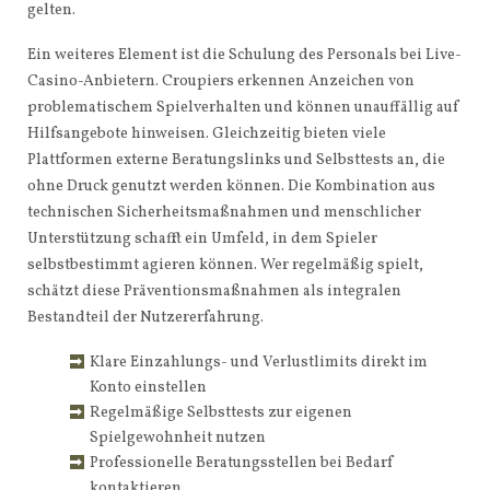
gelten.
Ein weiteres Element ist die Schulung des Personals bei Live-
Casino-Anbietern. Croupiers erkennen Anzeichen von
problematischem Spielverhalten und können unauffällig auf
Hilfsangebote hinweisen. Gleichzeitig bieten viele
Plattformen externe Beratungslinks und Selbsttests an, die
ohne Druck genutzt werden können. Die Kombination aus
technischen Sicherheitsmaßnahmen und menschlicher
Unterstützung schafft ein Umfeld, in dem Spieler
selbstbestimmt agieren können. Wer regelmäßig spielt,
schätzt diese Präventionsmaßnahmen als integralen
Bestandteil der Nutzererfahrung.
Klare Einzahlungs- und Verlustlimits direkt im
Konto einstellen
Regelmäßige Selbsttests zur eigenen
Spielgewohnheit nutzen
Professionelle Beratungsstellen bei Bedarf
kontaktieren