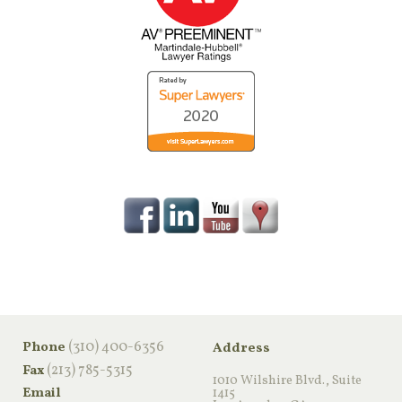
‪(310) 400-6356‬
Phone
Address
(213) 785-5315
Fax
1010 Wilshire Blvd., Suite
Email
1415