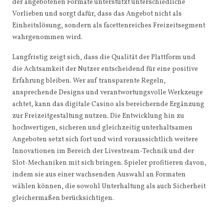
der angebotenen Formate unterstützt unterschiedliche
Vorlieben und sorgt dafür, dass das Angebot nicht als
Einheitslösung, sondern als facettenreiches Freizeitsegment
wahrgenommen wird.
Langfristig zeigt sich, dass die Qualität der Plattform und
die Achtsamkeit der Nutzer entscheidend für eine positive
Erfahrung bleiben. Wer auf transparente Regeln,
ansprechende Designs und verantwortungsvolle Werkzeuge
achtet, kann das digitale Casino als bereichernde Ergänzung
zur Freizeitgestaltung nutzen. Die Entwicklung hin zu
hochwertigen, sicheren und gleichzeitig unterhaltsamen
Angeboten setzt sich fort und wird voraussichtlich weitere
Innovationen im Bereich der Livestream-Technik und der
Slot-Mechaniken mit sich bringen. Spieler profitieren davon,
indem sie aus einer wachsenden Auswahl an Formaten
wählen können, die sowohl Unterhaltung als auch Sicherheit
gleichermaßen berücksichtigen.