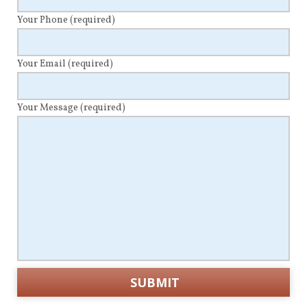
Your Phone
(required)
Your Email
(required)
Your Message
(required)