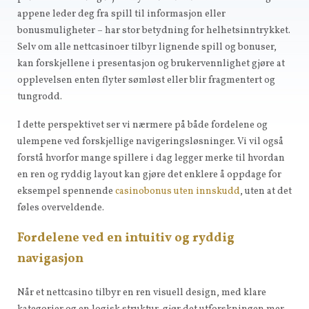
appene leder deg fra spill til informasjon eller
bonusmuligheter – har stor betydning for helhetsinntrykket.
Selv om alle nettcasinoer tilbyr lignende spill og bonuser,
kan forskjellene i presentasjon og brukervennlighet gjøre at
opplevelsen enten flyter sømløst eller blir fragmentert og
tungrodd.
I dette perspektivet ser vi nærmere på både fordelene og
ulempene ved forskjellige navigeringsløsninger. Vi vil også
forstå hvorfor mange spillere i dag legger merke til hvordan
en ren og ryddig layout kan gjøre det enklere å oppdage for
eksempel spennende
casinobonus uten innskudd
, uten at det
føles overveldende.
Fordelene ved en intuitiv og ryddig
navigasjon
Når et nettcasino tilbyr en ren visuell design, med klare