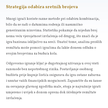
Strategija odabira sretnih brojeva
Mnogi igrači koriste razne metode pri odabiru kombinacija,
bilo da se radi o datumima rođenja ili nasumično
generiranim nizovima. Statistika pokazuje da nijedan broj
nema veću vjerojatnost izvlačenja od drugog, što znači da je
igra bazirana isključivo na sreći. Unatoč tome, analiza prošlih
rezultata može pomoći igračima da lakše donesu odluku o
svojim brojevima za buduća kola.
Odgovorno igranje ključ je dugotrajnog uživanja u ovoj vrsti
razonode bez nepotrebnog rizika. Postavljanje osobnog
budžeta prije kupnje listića osigurava da igra ostane zabavna
i unutar vaših financijskih mogućnosti. Zapamtite da su šanse
za osvajanje glavnog zgoditka male, stoga je najvažnije igrati
umjereno i uvijek s dozom opreza dok iščekujete rezultate
izvlačenja.