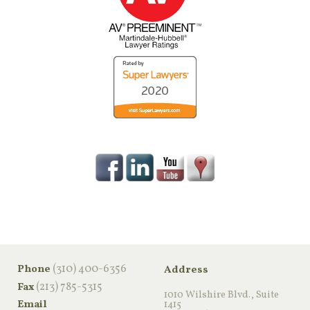
‪(310) 400-6356‬
Phone
Address
(213) 785-5315
Fax
1010 Wilshire Blvd., Suite
Email
1415