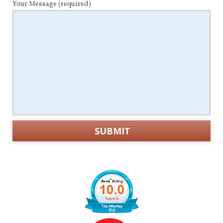
Your Message
(required)