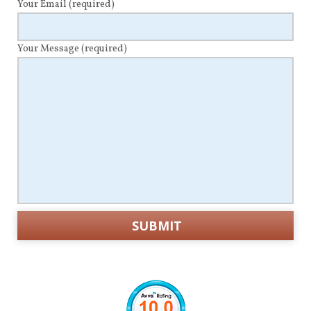
Your Email
(required)
Your Message
(required)