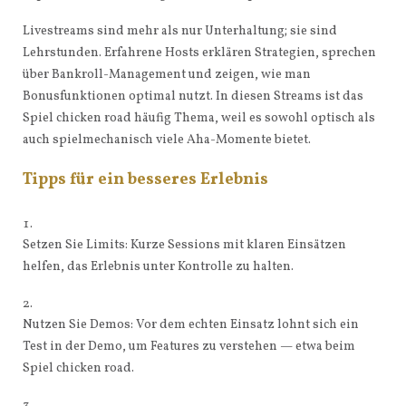
Livestreams sind mehr als nur Unterhaltung; sie sind
Lehrstunden. Erfahrene Hosts erklären Strategien, sprechen
über Bankroll-Management und zeigen, wie man
Bonusfunktionen optimal nutzt. In diesen Streams ist das
Spiel chicken road häufig Thema, weil es sowohl optisch als
auch spielmechanisch viele Aha-Momente bietet.
Tipps für ein besseres Erlebnis
Setzen Sie Limits: Kurze Sessions mit klaren Einsätzen
helfen, das Erlebnis unter Kontrolle zu halten.
Nutzen Sie Demos: Vor dem echten Einsatz lohnt sich ein
Test in der Demo, um Features zu verstehen — etwa beim
Spiel chicken road.