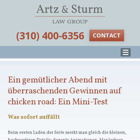
‪(310) 400-6356‬
CONTACT
Ein gemütlicher Abend mit
überraschenden Gewinnen auf
chicken road: Ein Mini-Test
Was sofort auffällt
Beim ersten Laden der Seite merkt man gleich die kleinen,