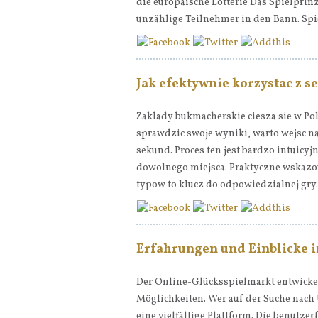
die europäische Lotterie Das Spielprin
unzählige Teilnehmer in den Bann. Spi
Jak efektywnie korzystac z s
Zaklady bukmacherskie ciesza sie w Po
sprawdzic swoje wyniki, warto wejsc na
sekund. Proces ten jest bardzo intuicyj
dowolnego miejsca. Praktyczne wskazo
typow to klucz do odpowiedzialnej gr
Erfahrungen und Einblicke in
Der Online-Glücksspielmarkt entwickelt
Möglichkeiten. Wer auf der Suche nach 
eine vielfältige Plattform. Die benutzer