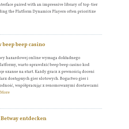
nterface paired with an impressive library of top-tier
ding the Platform Dynamics Players often prioritize
w beep beep casino
awy hazardowej online wymaga dokładnego
platformy, warto sprawdzić beep beep casino kod
 szanse na start. Każdy gracz z pewnością doceni
larz dostępnych gier slotowych. Bogactwo gier i
orodność, współpracując z renomowanymi dostawcami
 More
i Betway entdecken