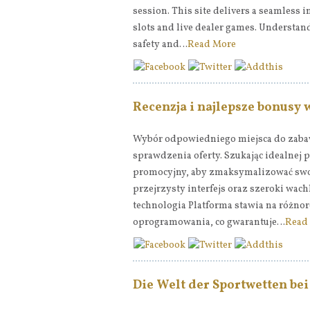
session. This site delivers a seamless i
slots and live dealer games. Understan
safety and…
Read More
Recenzja i najlepsze bonusy 
Wybór odpowiedniego miejsca do zab
sprawdzenia oferty. Szukając idealnej 
promocyjny, aby zmaksymalizować swoje
przejrzysty interfejs oraz szeroki wach
technologia Platforma stawia na różn
oprogramowania, co gwarantuje…
Read
Die Welt der Sportwetten be