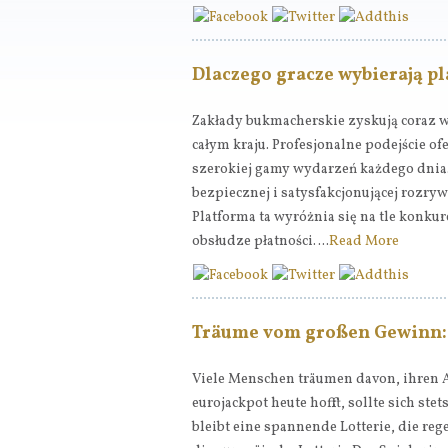
Dlaczego gracze wybierają pl
Zakłady bukmacherskie zyskują coraz 
całym kraju. Profesjonalne podejście o
szerokiej gamy wydarzeń każdego dnia
bezpiecznej i satysfakcjonującej rozry
Platforma ta wyróżnia się na tle konkur
obsłudze płatności….
Read More
Träume vom großen Gewinn: 
Viele Menschen träumen davon, ihren A
eurojackpot heute hofft, sollte sich st
bleibt eine spannende Lotterie, die re