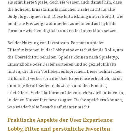
als simulierte Spiele, doch sie weisen auch darauf hin, dass
die höheren Einsatzlimits mancher Tische nicht für alle
Budgets geeignet sind. Diese Entwicklung unterstreicht, wie
moderne Freizeitgewohnheiten zunehmend auf hybride
Formen zwischen digitaler und realer Interaktion setzen.
Bei der Nutzung von Livestream-Formaten spielen
Filterfunktionen in der Lobby eine entscheidende Rolle, um
die Übersicht zu behalten. Spieler können nach Spieletyp,
Einsatzhöhe oder Dealer sortieren und so gezielt Inhalte
finden, die ihren Vorlieben entsprechen. Diese technischen
Hilfsmittel verbessern die User Experience erheblich, da sie
unnötige Scroll-Zeiten reduzieren und den Einstieg
erleichtern. Viele Plattformen bieten auch Favoritenlisten an,
in denen Nutzer ihre bevorzugten Tische speichern können,
was wiederholte Besuche effizienter macht.
Praktische Aspekte der User Experience:
Lobby, Filter und persönliche Favoriten