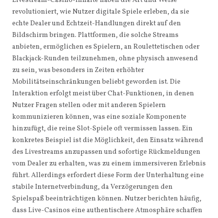
Livestream-Casino-Inhalte haben die Art und Weise
revolutioniert, wie Nutzer digitale Spiele erleben, da sie
echte Dealer und Echtzeit-Handlungen direkt auf den
Bildschirm bringen. Plattformen, die solche Streams
anbieten, ermöglichen es Spielern, an Roulettetischen oder
Blackjack-Runden teilzunehmen, ohne physisch anwesend
zu sein, was besonders in Zeiten erhöhter
Mobilitätseinschränkungen beliebt geworden ist. Die
Interaktion erfolgt meist über Chat-Funktionen, in denen
Nutzer Fragen stellen oder mit anderen Spielern
kommunizieren können, was eine soziale Komponente
hinzufügt, die reine Slot-Spiele oft vermissen lassen. Ein
konkretes Beispiel ist die Möglichkeit, den Einsatz während
des Livestreams anzupassen und sofortige Rückmeldungen
vom Dealer zu erhalten, was zu einem immersiveren Erlebnis
führt. Allerdings erfordert diese Form der Unterhaltung eine
stabile Internetverbindung, da Verzögerungen den
Spielspaß beeinträchtigen können. Nutzer berichten häufig,
dass Live-Casinos eine authentischere Atmosphäre schaffen