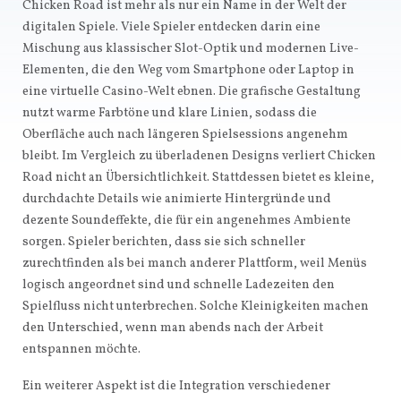
Chicken Road ist mehr als nur ein Name in der Welt der
digitalen Spiele. Viele Spieler entdecken darin eine
Mischung aus klassischer Slot-Optik und modernen Live-
Elementen, die den Weg vom Smartphone oder Laptop in
eine virtuelle Casino-Welt ebnen. Die grafische Gestaltung
nutzt warme Farbtöne und klare Linien, sodass die
Oberfläche auch nach längeren Spielsessions angenehm
bleibt. Im Vergleich zu überladenen Designs verliert Chicken
Road nicht an Übersichtlichkeit. Stattdessen bietet es kleine,
durchdachte Details wie animierte Hintergründe und
dezente Soundeffekte, die für ein angenehmes Ambiente
sorgen. Spieler berichten, dass sie sich schneller
zurechtfinden als bei manch anderer Plattform, weil Menüs
logisch angeordnet sind und schnelle Ladezeiten den
Spielfluss nicht unterbrechen. Solche Kleinigkeiten machen
den Unterschied, wenn man abends nach der Arbeit
entspannen möchte.
Ein weiterer Aspekt ist die Integration verschiedener