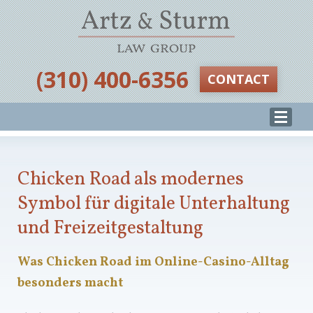
‪(310) 400-6356‬
CONTACT
Chicken Road als modernes
Symbol für digitale Unterhaltung
und Freizeitgestaltung
Was Chicken Road im Online-Casino-Alltag
besonders macht