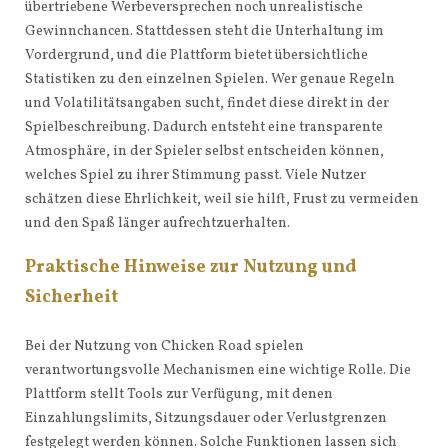
übertriebene Werbeversprechen noch unrealistische
Gewinnchancen. Stattdessen steht die Unterhaltung im
Vordergrund, und die Plattform bietet übersichtliche
Statistiken zu den einzelnen Spielen. Wer genaue Regeln
und Volatilitätsangaben sucht, findet diese direkt in der
Spielbeschreibung. Dadurch entsteht eine transparente
Atmosphäre, in der Spieler selbst entscheiden können,
welches Spiel zu ihrer Stimmung passt. Viele Nutzer
schätzen diese Ehrlichkeit, weil sie hilft, Frust zu vermeiden
und den Spaß länger aufrechtzuerhalten.
Praktische Hinweise zur Nutzung und
Sicherheit
Bei der Nutzung von Chicken Road spielen
verantwortungsvolle Mechanismen eine wichtige Rolle. Die
Plattform stellt Tools zur Verfügung, mit denen
Einzahlungslimits, Sitzungsdauer oder Verlustgrenzen
festgelegt werden können. Solche Funktionen lassen sich