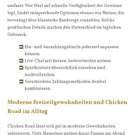
umfasst. Wer Wert auf schnelle Verfügbarkeit der Gewinne
legt, findet entsprechende Optionen ebenso wie Nutzer, die
bevorzugt über klassische Bankwege einzahlen. Solche
praktischen Details machen den Unterschied im täglichen
Gebrauch.
Ein- und Auszahlungslimits jederzeit anpassen
können
Live-Chat mit kurzen Antwortzeiten nutzen
Spielhistorie übersichtlich einsehen und
nachvollziehen
Verschiedene Zahlungsmethoden flexibel
kombinieren
Moderne Freizeitgewohnheiten und Chicken
Road im Alltag
Chicken Road lässt sich gut in moderne Gewohnheiten
integrieren. Viele Menschen nutzen kurze Pausen am Abend