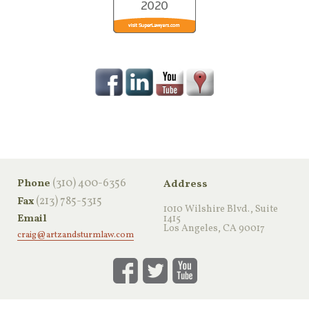
‪(310) 400-6356‬
Phone
Address
(213) 785-5315
Fax
1010 Wilshire Blvd., Suite
Email
1415
Los Angeles, CA 90017
craig@artzandsturmlaw.com