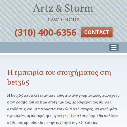
‪(310) 400-6356‬
CONTACT
Η εμπειρία του στοιχήματος στη
bet365
Η bet365 αποτελεί έναν από τους πιο αναγνωρίσιμους παρόχους
στον κόσμο του online στοιχήματος, προσφέροντας υψηλές
αποδόσεις και μια τεράστια ποικιλία από αγορές. Αν αναζητάτε
την καλύτερη πλατφόρμα, η
bet365 live
πλατφόρμα θα καλύψει
κάθε σας προσδοκία με την ταχύτητά της. Οι παίκτες