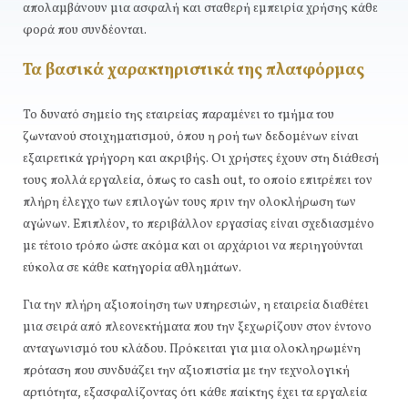
απολαμβάνουν μια ασφαλή και σταθερή εμπειρία χρήσης κάθε
φορά που συνδέονται.
Τα βασικά χαρακτηριστικά της πλατφόρμας
Το δυνατό σημείο της εταιρείας παραμένει το τμήμα του
ζωντανού στοιχηματισμού, όπου η ροή των δεδομένων είναι
εξαιρετικά γρήγορη και ακριβής. Οι χρήστες έχουν στη διάθεσή
τους πολλά εργαλεία, όπως το cash out, το οποίο επιτρέπει τον
πλήρη έλεγχο των επιλογών τους πριν την ολοκλήρωση των
αγώνων. Επιπλέον, το περιβάλλον εργασίας είναι σχεδιασμένο
με τέτοιο τρόπο ώστε ακόμα και οι αρχάριοι να περιηγούνται
εύκολα σε κάθε κατηγορία αθλημάτων.
Για την πλήρη αξιοποίηση των υπηρεσιών, η εταιρεία διαθέτει
μια σειρά από πλεονεκτήματα που την ξεχωρίζουν στον έντονο
ανταγωνισμό του κλάδου. Πρόκειται για μια ολοκληρωμένη
πρόταση που συνδυάζει την αξιοπιστία με την τεχνολογική
αρτιότητα, εξασφαλίζοντας ότι κάθε παίκτης έχει τα εργαλεία