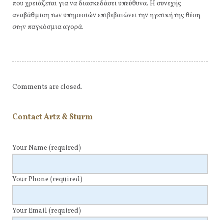
που χρειάζεται για να διασκεδάσει υπεύθυνα. Η συνεχής
αναβάθμιση των υπηρεσιών επιβεβαιώνει την ηγετική της θέση
στην παγκόσμια αγορά.
Comments are closed.
Contact Artz & Sturm
Your Name
(required)
Your Phone
(required)
Your Email
(required)