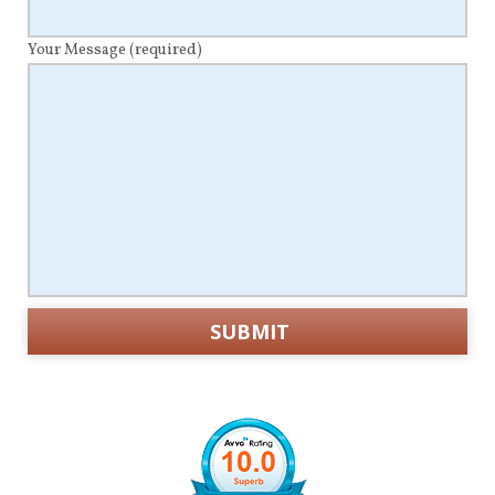
Your Message
(required)