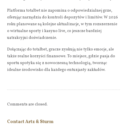
Platforma totalbet nie zapomina o odpowiedzialnej grze,
oferując narzędzia do kontroli depozytów i limitów. W 2026
roku planowane są kolejne aktualizacje, w tym rozszerzenie
o wirtualne sporty i kasyno live, co jeszcze bardziej
uatrakcyjni doświadczenie.
Dołączając do totalbet, gracze zyskują nie tylko emocje, ale
także realne korzyści finansowe. To miejsce, gdzie pasja do
sportu spotyka się z nowoczesną technologią, tworząc
idealne środowisko dla każdego entuzjasty zakładów.
Comments are closed.
Contact Artz & Sturm