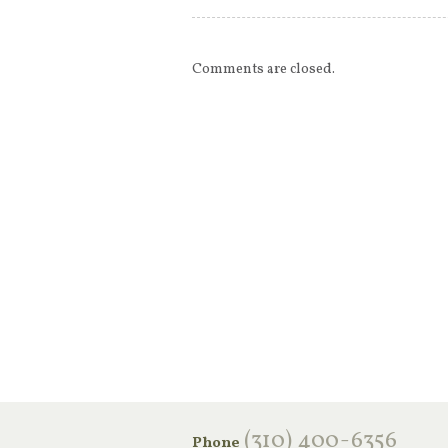
Comments are closed.
‪(310) 400-6356‬
Phone