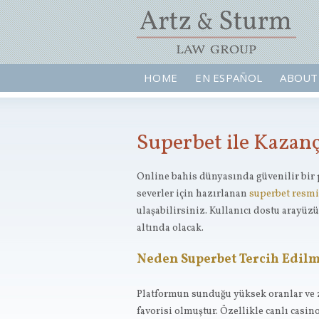
HOME
EN ESPAÑOL
ABOUT
Superbet ile Kazanç
Online bahis dünyasında güvenilir bir
severler için hazırlanan
superbet resmi
ulaşabilirsiniz. Kullanıcı dostu arayü
altında olacak.
Neden Superbet Tercih Edilm
Platformun sunduğu yüksek oranlar ve 
favorisi olmuştur. Özellikle canlı casi