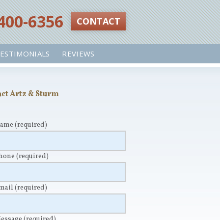
 400-6356‬
CONTACT
ESTIMONIALS
REVIEWS
ct Artz & Sturm
Name
(required)
Phone
(required)
Email
(required)
Message
(required)