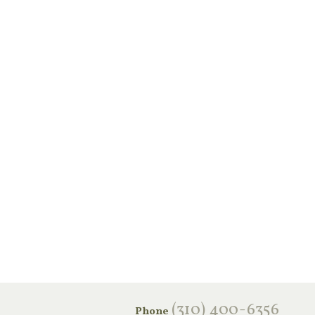
‪(310) 400-6356‬
Phone