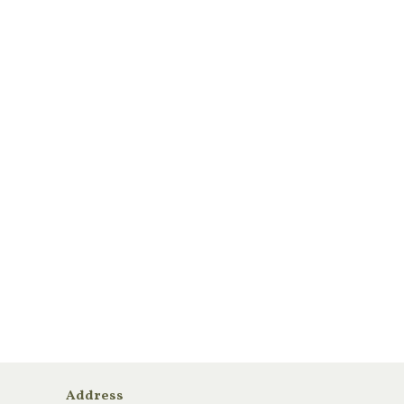
Address