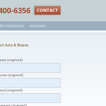
 400-6356‬
CONTACT
ESTIMONIALS
REVIEWS
ct Artz & Sturm
Name
(required)
Phone
(required)
Email
(required)
Message
(required)