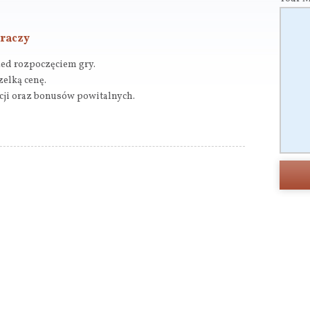
graczy
zed rozpoczęciem gry.
zelką cenę.
cji oraz bonusów powitalnych.