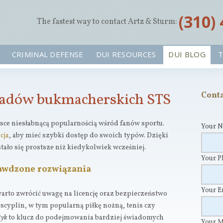
‪(310)
The fastest way to contact Artz & Sturm:
CRIMINAL DEFENSE
DUI RESOURCES
DUI BLOG
T
kładów bukmacherskich STS
Conta
sce niesłabnącą popularnością wśród fanów sportu.
Your 
cja
, aby mieć szybki dostęp do swoich typów. Dzięki
ło się prostsze niż kiedykolwiek wcześniej.
Your 
rawdzone rozwiązania
Your 
arto zwrócić uwagę na licencję oraz bezpieczeństwo
yscyplin, w tym popularną piłkę nożną, tenis czy
tyk
to klucz do podejmowania bardziej świadomych
Your 