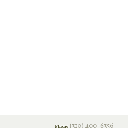
‪(310) 400-6356‬
Phone