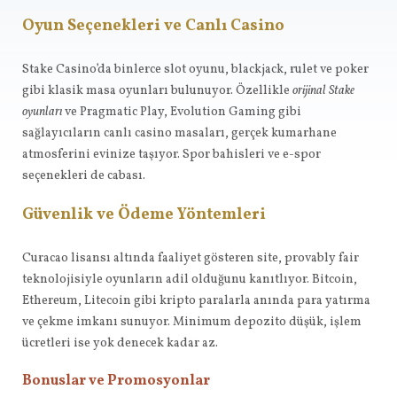
Oyun Seçenekleri ve Canlı Casino
Stake Casino’da binlerce slot oyunu, blackjack, rulet ve poker
gibi klasik masa oyunları bulunuyor. Özellikle
orijinal Stake
oyunları
ve Pragmatic Play, Evolution Gaming gibi
sağlayıcıların canlı casino masaları, gerçek kumarhane
atmosferini evinize taşıyor. Spor bahisleri ve e-spor
seçenekleri de cabası.
Güvenlik ve Ödeme Yöntemleri
Curacao lisansı altında faaliyet gösteren site, provably fair
teknolojisiyle oyunların adil olduğunu kanıtlıyor. Bitcoin,
Ethereum, Litecoin gibi kripto paralarla anında para yatırma
ve çekme imkanı sunuyor. Minimum depozito düşük, işlem
ücretleri ise yok denecek kadar az.
Bonuslar ve Promosyonlar