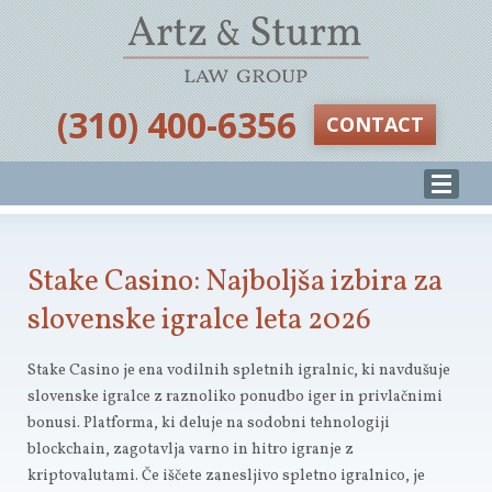
‪(310) 400-6356‬
CONTACT
Stake Casino: Najboljša izbira za
slovenske igralce leta 2026
Stake Casino je ena vodilnih spletnih igralnic, ki navdušuje
slovenske igralce z raznoliko ponudbo iger in privlačnimi
bonusi. Platforma, ki deluje na sodobni tehnologiji
blockchain, zagotavlja varno in hitro igranje z
kriptovalutami. Če iščete zanesljivo spletno igralnico, je