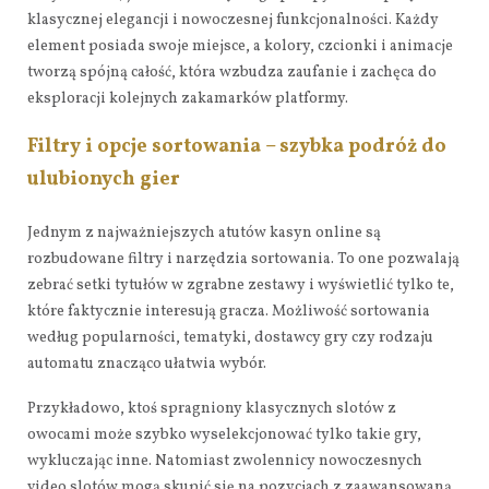
klasycznej elegancji i nowoczesnej funkcjonalności. Każdy
element posiada swoje miejsce, a kolory, czcionki i animacje
tworzą spójną całość, która wzbudza zaufanie i zachęca do
eksploracji kolejnych zakamarków platformy.
Filtry i opcje sortowania – szybka podróż do
ulubionych gier
Jednym z najważniejszych atutów kasyn online są
rozbudowane filtry i narzędzia sortowania. To one pozwalają
zebrać setki tytułów w zgrabne zestawy i wyświetlić tylko te,
które faktycznie interesują gracza. Możliwość sortowania
według popularności, tematyki, dostawcy gry czy rodzaju
automatu znacząco ułatwia wybór.
Przykładowo, ktoś spragniony klasycznych slotów z
owocami może szybko wyselekcjonować tylko takie gry,
wykluczając inne. Natomiast zwolennicy nowoczesnych
video slotów mogą skupić się na pozycjach z zaawansowaną