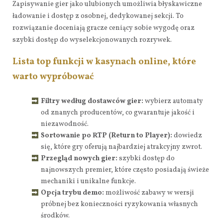
Zapisywanie gier jako ulubionych umożliwia błyskawiczne
ładowanie i dostęp z osobnej, dedykowanej sekcji. To
rozwiązanie doceniają gracze ceniący sobie wygodę oraz
szybki dostęp do wyselekcjonowanych rozrywek.
Lista top funkcji w kasynach online, które
warto wypróbować
Filtry według dostawców gier:
wybierz automaty
od znanych producentów, co gwarantuje jakość i
niezawodność.
Sortowanie po RTP (Return to Player):
dowiedz
się, które gry oferują najbardziej atrakcyjny zwrot.
Przegląd nowych gier:
szybki dostęp do
najnowszych premier, które często posiadają świeże
mechaniki i unikalne funkcje.
Opcja trybu demo:
możliwość zabawy w wersji
próbnej bez konieczności ryzykowania własnych
środków.