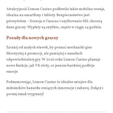
Atrakcyjność Lemon Casino podkreśla także mobilna wersja,
idealna na smartfony i tablety. Bezpieczeństwo jest
priorytetem – licencja z Curacao i szyfrowanie SSL chronią
dane graczy. Wypłaty są szybkie, często w ciągu 24 godzin.
Porady dla nowych graczy
Zacznij od małych stawek, by poznać mechaniki gier.
Skorzystaj z promocji, ale pamiętaj o zasadach
odpowiedzialnej gry. W 2026 roku Lemon Casino planuje
nowe funkcje, jak VR sloty, co jeszcze bardziej podbije
emocje.
Podsumowując, Lemon Casino to idealne miejsce dla
miłośników hazardu ceniących innowacje i zabawę. Dołącz i
poczuj smak wygranej!