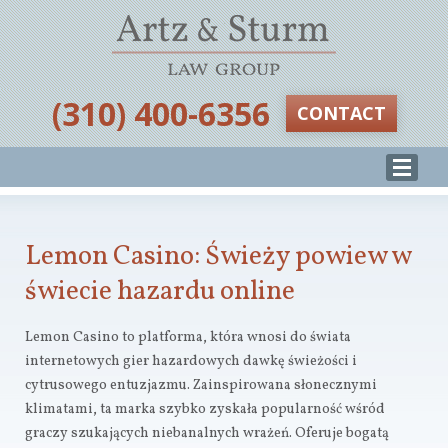
‪(310) 400-6356‬
CONTACT
Lemon Casino: Świeży powiew w
świecie hazardu online
Lemon Casino to platforma, która wnosi do świata
internetowych gier hazardowych dawkę świeżości i
cytrusowego entuzjazmu. Zainspirowana słonecznymi
klimatami, ta marka szybko zyskała popularność wśród
graczy szukających niebanalnych wrażeń. Oferuje bogatą