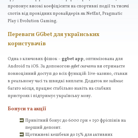
пропонує високі коефіцієнти на спортивні події та тисячі
слотів від провідних провайдерів як NetEnt, Pragmatic
Play і Evolution Gaming.
Переваги GGbet для українських
користувачів
Одна з ключових фішок –
ggbet app
, оптимізована для
Android та iOS. За допомогою
ggbet скачати
ви отримаєте
повноцінний доступ до всіх функцій: live-казино, ставки
в реальному часі та швидкі виплати. Додаток не займає
багато місця, працює стабільно навіть на слабких
пристроях і підтримує українську мову.
Бонуси та акції
Привітний бонус до 6000 грн + 150 фріспінів на
перший депозит.
Щотижневі кешбеки до 15% для активних