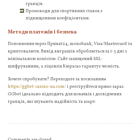
гравців.
Промокоди для спортивних ставок з
підвищеними коефіцієнтами.
Методи платежів і безпека
Поповнення через Приват24, monobank, Visa/Mastercard та
криптовалюти. Вивід виграшів обробляється за 1-3 дні з
мінімальною комісією. Сайт захищений SSL-
шифруванням, а ліцензія Кюрасао гарантує чесність.
Хочете спробувати? Переходьте за посиланням
https://ggbet-casino-ua.com/
і реєструйтеся прямо зараз.
GGbet ідеально підходить для новачків і досвідчених
гравців, які шукають надійність та азарт.
Comments are closed.