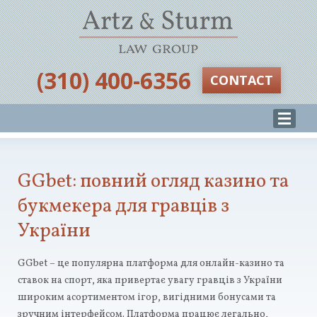
‪(310) 400-6356‬
CONTACT
GGbet: повний огляд казино та
букмекера для гравців з
України
GGbet – це популярна платформа для онлайн-казино та
ставок на спорт, яка привертає увагу гравців з України
широким асортиментом ігор, вигідними бонусами та
зручним інтерфейсом. Платформа працює легально,