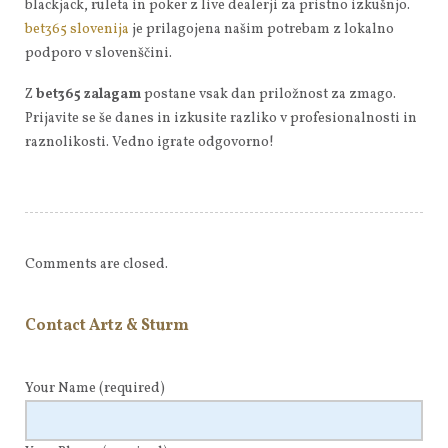
blackjack, ruleta in poker z live dealerji za pristno izkušnjo.
bet365 slovenija
je prilagojena našim potrebam z lokalno
podporo v slovenščini.
Z
bet365 zalagam
postane vsak dan priložnost za zmago.
Prijavite se še danes in izkusite razliko v profesionalnosti in
raznolikosti. Vedno igrate odgovorno!
Comments are closed.
Contact Artz & Sturm
Your Name
(required)