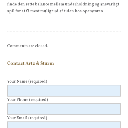
finde den rette balance mellem underholdning og ansvarligt
spil for at få mest muligt ud af tiden hos operatøren.
Comments are closed.
Contact Artz & Sturm
Your Name
(required)
Your Phone
(required)
Your Email
(required)