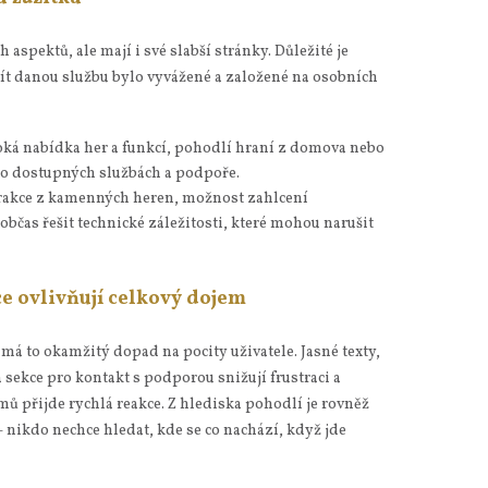
 aspektů, ale mají i své slabší stránky. Důležité je
ít danou službu bylo vyvážené a založené na osobních
oká nabídka her a funkcí, pohodlí hraní z domova nebo
d o dostupných službách a podpoře.
erakce z kamenných heren, možnost zahlcení
čas řešit technické záležitosti, které mohou narušit
e ovlivňují celkový dojem
má to okamžitý dopad na pocity uživatele. Jasné texty,
sekce pro kontakt s podporou snižují frustraci a
mů přijde rychlá reakce. Z hlediska pohodlí je rovněž
— nikdo nechce hledat, kde se co nachází, když jde