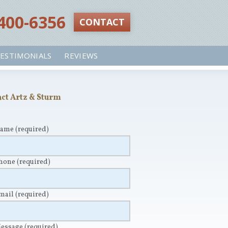
 400-6356‬
CONTACT
ESTIMONIALS
REVIEWS
ct Artz & Sturm
Name
(required)
Phone
(required)
Email
(required)
Message
(required)