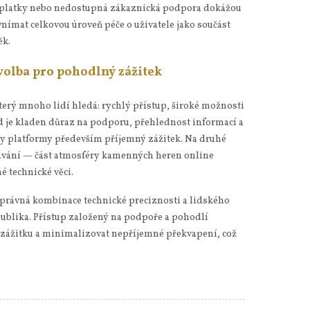
oplatky nebo nedostupná zákaznická podpora dokážou
 vnímat celkovou úroveň péče o uživatele jako součást
ěk.
volba pro pohodlný zážitek
terý mnoho lidí hledá: rychlý přístup, široké možnosti
ud je kladen důraz na podporu, přehlednost informací a
vy platformy především příjemný zážitek. Na druhé
ekávání — část atmosféry kamenných heren online
é technické věci.
správná kombinace technické preciznosti a lidského
ublika. Přístup založený na podpoře a pohodlí
zážitku a minimalizovat nepříjemné překvapení, což