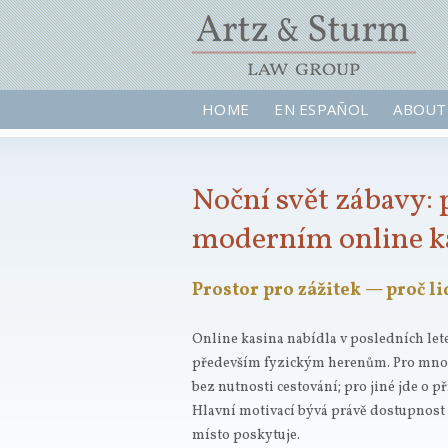
HOME
EN ESPAÑOL
ABOUT
Noční svět zábavy: 
moderním online k
Prostor pro zážitek — proč li
Online kasina nabídla v posledních lete
především fyzickým herenům. Pro mnohé 
bez nutnosti cestování; pro jiné jde o př
Hlavní motivací bývá právě dostupnost a
místo poskytuje.