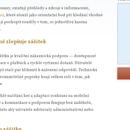
bonusy, existují přehledy a zdroje s informacemi,
aci
, které slouží jako orientační bod při hledání vhodné
í pochopit rozdíly v tom, co jednotlivá kasina
.
ně zlepšuje zážitek
itku je kvalitní zákaznická podpora — dostupnost
ce o platbách a rychlé vyřízení dotazů. Uživatelé
yž stačí pár kliknutí k nalezení odpovědi. Technická
rozumitelné popisky hrají velkou roli v tom, jak
e.
hlé načítání her a adaptaci rozhraní na mobilní
é a komunikace s podporou funguje bez zádrhelů,
ísto aby uživatele zdržovaly administrativní nebo
 zážitku