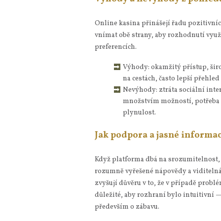
Online kasina přinášejí řadu pozitivních
vnímat obě strany, aby rozhodnutí využ
preferencích.
Výhody: okamžitý přístup, šir
na cestách, často lepší přehle
Nevýhody: ztráta sociální int
množstvím možností, potřeba ob
plynulost.
Jak podpora a jasné informac
Když platforma dbá na srozumitelnost, 
rozumně vyřešené nápovědy a viditelná 
zvyšují důvěru v to, že v případě problé
důležité, aby rozhraní bylo intuitivní 
především o zábavu.