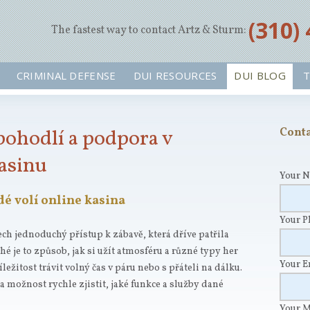
‪(310)
The fastest way to contact Artz & Sturm:
CRIMINAL DEFENSE
DUI RESOURCES
DUI BLOG
T
pohodlí a podpora v
Conta
asinu
Your 
dé volí online kasina
Your 
ch jednoduchý přístup k zábavě, která dříve patřila
je to způsob, jak si užít atmosféru a různé typy her
Your 
íležitost trávit volný čas v páru nebo s přáteli na dálku.
 možnost rychle zjistit, jaké funkce a služby dané
Your 