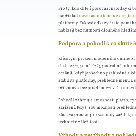
Pro ty, kdo chtějí porovnat nabídky či 
například
nové casino bonus za registr
platformy. Takové odkazy často pomáhaj
nabízejí bez nutnosti dlouhého hledání
Podpora a pohodlí: co skuteč
Klíčovým prvkem moderního online záž
chatu 24/7, jasné FAQ, podrobné informa
oceňují, když je všechno přehledné a kd
stabilita platformy, přehledné menu a s
příjemný a bezproblémový večer strávít
Pohodlí zahrnuje i možnosti plateb, ryc
zařízení. Když jsou možnosti přehledn
zůstává prostor pro samotný zážitek, m
technické záležitosti.
Výhody a nevýhody z pohledu